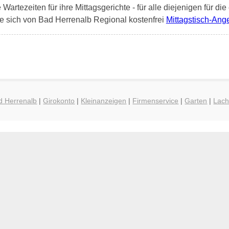
artezeiten für ihre Mittagsgerichte - für alle diejenigen für die
e sich von Bad Herrenalb Regional kostenfrei
Mittagstisch-Ang
d Herrenalb
|
Girokonto
|
Kleinanzeigen
|
Firmenservice
|
Garten
|
Lac