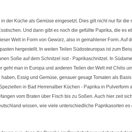
m in der Küche als Gemüse eingesetzt. Dies gilt nicht nur für di
stischen. Und dann gibt es noch die gefüllte Paprika, die es eb
ieser Welt in Form von Gewürz, also in gemahlener Form. Auf 
en hergestellt. In weiten Teilen Südosteuropas ist zum Beis
aunen Soße auf dem Schnitzel isst - Paprikaschnitzel. In Südam
ter geht man in Europa und anderen Teilen der Welt mit Chilis 
ff" haben, Essig und Gemüse, genauer gesagt Tomaten als Basis 
im Speziellen in Bad Herrenalber Küchen - Paprika in Pulverf
fangen vom Braten über Fisch bis zu Soßen. Auch hier zeit sich 
tschland wissen, wie viele unterschiedliche Paprikasorten es e