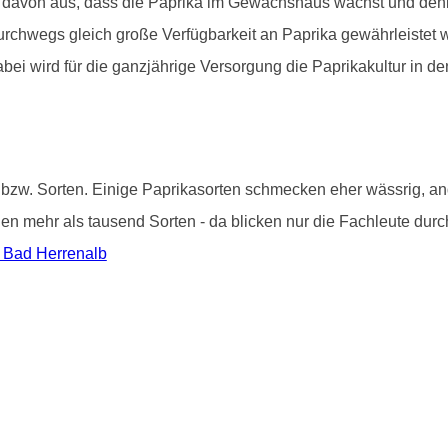
 davon aus, dass die Paprika im Gewächshaus wächst und denke
 durchwegs gleich große Verfügbarkeit an Paprika gewährleistet
abei wird für die ganzjährige Versorgung die Paprikakultur in
 bzw. Sorten. Einige Paprikasorten schmecken eher wässrig, and
i den mehr als tausend Sorten - da blicken nur die Fachleute du
n Bad Herrenalb