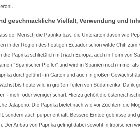
eroni.
nd geschmackliche Vielfalt, Verwendung und Inha
ass der Mensch die Paprika bzw. die Unterarten davon wie Pepe
den in der Region des heutigen Ecuador schon wilde Chili zum 
 die Paprika schließlich mit nach Europa, auch in Form von Sa
inamen "Spanischer Pfeffer" und wird in Spanien noch immer als
prika durchgeführt - in Gärten und auch in großen Gewächshäuse
e wächst bis heute wild in großen Teilen von Südamerika. Dank 
en - mehr oder weniger scharf. Hierzu gehört die österreichis
he Jalapeno. Die Paprika bietet nach wie vor Züchtern die Mög
ält, sondern auch purpur enthält. Bessere Ernteergebnisse und 
n. Der Anbau von Paprika gelingt dabei sowohl in tropischen wi